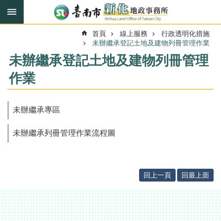
搜
跳到主要內容區塊
尋
進
首頁
線上服務
行政透明化措施
階
搜
未辦繼承登記土地及建物列冊管理作業
尋
未辦繼承登記土地及建物列冊管理
作業
訊
息
未辦繼承專區
快
報
未辦繼承列冊管理作業流程圖
機
關
簡
介
回上一頁
回最上面
線
上
服