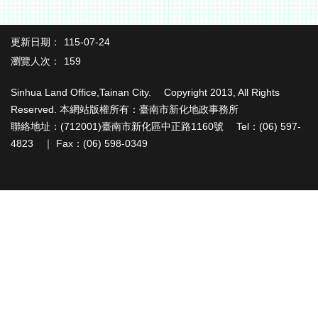
務
便
更新日期：
115-07-24
民
服
瀏覽人次：
159
務
Sinhua Land Office,Tainan City. Copyright 2013, All Rights
民
Reserved. 本網站版權所有：臺南市新化地政事務所
意
聯絡地址：(712001)臺南市新化區中正路1160號 Tel：(06) 597-
交
4823 ｜ Fax：(06) 598-0349
流
下
載
專
區
主
題
專
區
檔