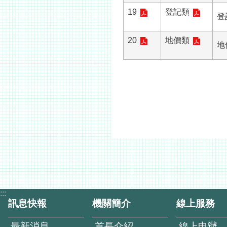
19
登記類
登
20
地價類
地
:::
訊息快報
機關簡介
線上服務
最新消息
首長介紹
線上申辦