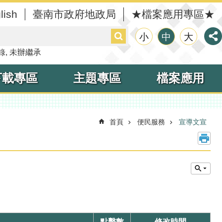
lish
臺南市政府地政局
★檔案應用專區★
搜
小
中
大
尋
錄
未辦繼承
下載專區
主題專區
檔案應用
首頁
便民服務
宣導文宣
點擊數
修改時間