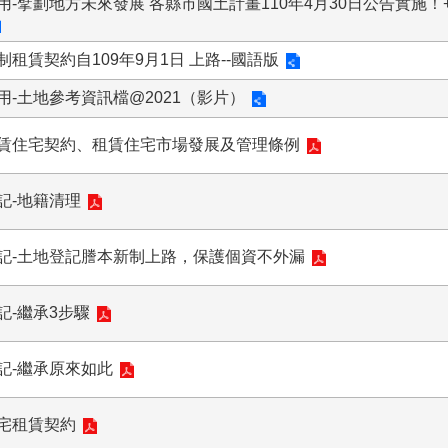
用-擘劃地方未來發展 各縣市國土計畫110年4月30日公告實施
制租賃契約自109年9月1日 上路--國語版
用-土地參考資訊檔@2021（影片）
賃住宅契約、租賃住宅市場發展及管理條例
記-地籍清理
記-土地登記謄本新制上路，保護個資不外漏
記-繼承3步驟
記-繼承原來如此
宅租賃契約