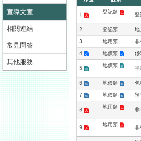
宣導文宣
登記類
1
登
相關連結
2
登記類
地
3
地用類
非
常見問答
4
地價類
(
其他服務
地價類
5
平
6
地價類
包
7
地價類
預
地用類
8
非
地用類
9
非