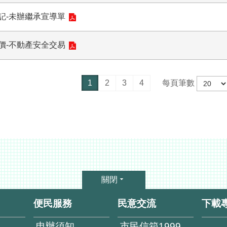
記-未辦繼承宣導單
價-不動產安全交易
1
2
3
4
每頁筆數
關閉
便民服務
民意交流
下載
申辦須知
市民信箱1999