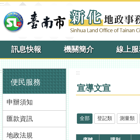
:::
跳到主要內容區塊
訊息快報
機關簡介
線上服
:::
:::
便民服務
宣導文宣
申辦須知
匯款資訊
全部
登記類
測量類
地政法規
序號
課別