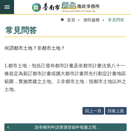
搜
跳到主要內容區塊
尋
進
首頁
便民服務
常見問答
階
搜
常見問答
尋
何謂都市土地？非都市土地？
訊
息
1.都市土地：包括己發布都市計畫及依都市計畫法第八十一
快
報
條規定為新訂都市計畫或擴大都市計畫而先行劃定計畫地區
範圍，實施禁建之土地。 2.非都市土地：指都市土地以外之
機
土地。
關
簡
介
回上一頁
回最上面
線
上
服
誰有權利申請實價登錄申報書之閱...