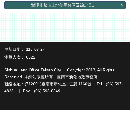
務
辦理非都市土地使用分區及編定目...
便
民
服
務
民
意
更新日期：
115-07-24
交
瀏覽人次：
6522
流
Sinhua Land Office,Tainan City. Copyright 2013, All Rights
下
載
Reserved. 本網站版權所有：臺南市新化地政事務所
專
聯絡地址：(712001)臺南市新化區中正路1160號 Tel：(06) 597-
區
4823 ｜ Fax：(06) 598-0349
主
題
專
區
檔