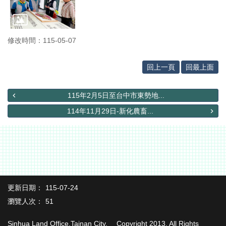
務
便
民
修改時間：115-05-07
服
務
回上一頁
回最上面
民
意
交
115年2月5日至台中市東勢地...
流
114年11月29日-新化農畜...
下
載
專
區
主
題
更新日期：
115-07-24
專
瀏覽人次：
51
區
Sinhua Land Office,Tainan City. Copyright 2013, All Rights
檔