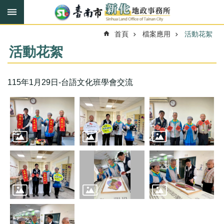
搜
跳到主要內容區塊
尋
進
首頁
檔案應用
活動花絮
階
搜
活動花絮
尋
115年1月29日-台語文化班學會交流
訊
息
快
報
機
關
簡
介
線
上
服