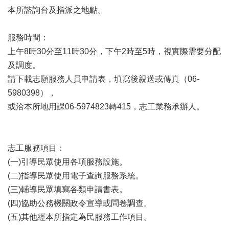
務
本所諮詢台及指派之地點。
便
民
服務時間：
服
上午8時30分至11時30分，下午2時至5時，視實際需要分配
務
及調度。
民
請下載志願服務人員申請表，填寫後親送或傳真（06-
意
5980398），
交
流
或洽本所地用課06-5974823轉415，志工業務承辦人。
下
載
專
志工服務項目：
區
(一)引導民眾使用各項服務設施。
(二)指導民眾使用電子查詢服務系統。
主
題
(三)輔導民眾填寫各類申請書表。
專
(四)協助公務機關政令宣導或問卷調查。
區
(五)其他經本所指定為民服務工作項目。
檔