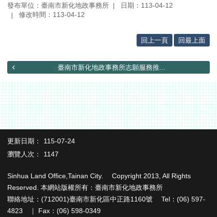
發布單位：臺南市新化地政事務所
日期：113-04-12
覽
修改時間：113-04-12
English
回上一頁
回最上面
臺
南
市
臺南市新化地政事務所志願服務推...
政
府
地
政
局
★
檔
更新日期：
115-07-24
案
瀏覽人次：
1147
應
用
Sinhua Land Office,Tainan City. Copyright 2013, All Rights
專
Reserved. 本網站版權所有：臺南市新化地政事務所
區
聯絡地址：(712001)臺南市新化區中正路1160號 Tel：(06) 597-
★
4823 ｜ Fax：(06) 598-0349