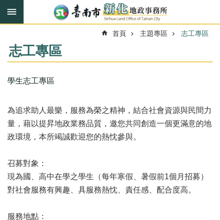
搜
跳到主要內容區塊
尋
進
首頁
主題專區
志工專區
階
搜
志工專區
尋
學生志工專區
訊
息
為追求助人最樂，服務為榮之精神，結合社會資源與民間力
快
報
量，藉以提昇地政業務品質，邀您共同創造一個更滿意的地
政環境，本所竭誠歡迎您的熱忱參與。
機
關
簡
召募對象：
介
現為國、高中在學之學生（每年寒假、暑假前1個月招募）
對社會服務有興趣、具服務熱忱、責任感、配合度高。
線
上
服
服務地點：