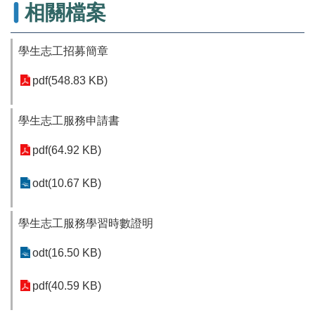
相關檔案
案
應
用
學生志工招募簡章
地
pdf(548.83 KB)
籍
圖
學生志工服務申請書
實
價
pdf(64.92 KB)
登
錄
odt(10.67 KB)
未
辦
學生志工服務學習時數證明
繼
承
odt(16.50 KB)
網
pdf(40.59 KB)
站
導